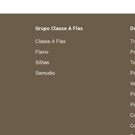
Grupo Classe A Flex
Dú
Classe A Flex
T
Flexiv
Pr
Silhas
T
Samudio
P
V
Po
Po
C
Co